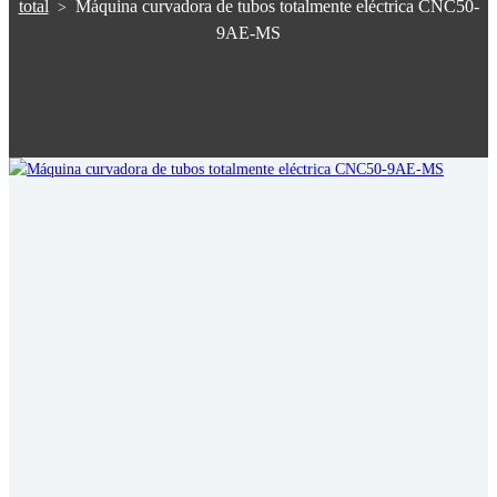
total
Máquina curvadora de tubos totalmente eléctrica CNC50-
>
9AE-MS